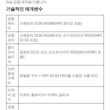
Cap 금형 제작을 다룹니다.
기술적인 매개변수
금형
캐비
스웨덴의 S136 ASSAB(HRC 50-52 포함)
티
금형
스웨덴의 S136 ASSAB 또는 오스트리아의 M310(HRC
코어
52-55 포함)
몰드
코어
일본의 DC11 또는 오스트리아의 W302(60-62HRC 포
슬리
함)
브
코어
중앙
베릴륨 구리 + HRC 62-64 HRC를 사용한 크롬 처리
이젝
터
이젝
터 방
이젝터 플레이트+ 이젝터 슬리브
식
금형