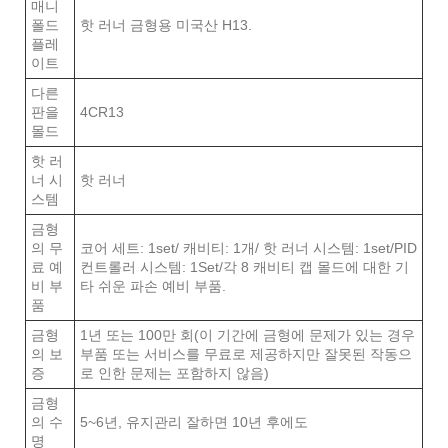
매니
폴드
핫 러너 금형용 미국산 H13.
플레
이트
다른
판을
4CR13
몰드
핫 러
너 시
핫 러너
스템
금형
의 무
코어 세트: 1set/ 캐비티: 1개/ 핫 러너 시스템: 1set/PID
료 예
컨트롤러 시스템: 1Set/각 8 캐비티 캡 몰드에 대한 기
비 부
타 쉬운 파손 예비 부품.
품
금형
1년 또는 100만 회(이 기간에 금형에 문제가 있는 경우
의 보
부품 또는 서비스를 무료로 제공하지만 잘못된 작동으
증
로 인한 문제는 포함하지 않음)
금형
의 수
5~6년, 유지관리 잘하면 10년 후에도
명