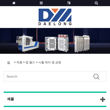
>
제품
>
캡 몰드
>
사출 워터 캡 금형
집
제품